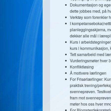
Dokumentasjon og egen
dette jobbes med, på hv
Verktøy som forenkler 
I kompetanseboka(nettba
planleggingsskjema, mo
dekker alle mål i lærep
Kurs i arbeidstegninger
kurs i kommunikasjon, 
Tett samarbeid med lærl
Vurderingsmøter hver 3
Konfliktløsing
Å motivere lærlingen
For Frisørlærlinger: Ku
praktisk trening/perfek
svenneprøven. Testkvel
fram mot svenneprøven. 
møter hos oss hver mnd
For Blomsterdekoratørlæ