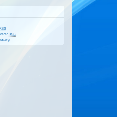
RSS
tarer
RSS
ss.org