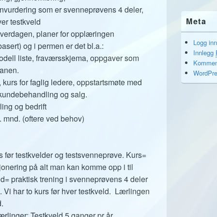
vurdering som er svenneprøvens 4 deler,
Meta
er testkveld
hverdagen, planer for opplæringen
Logg inn
sert) og i permen er det bl.a.:
Innlegg
dell liste, fraværsskjema, oppgaver som
Kommen
lanen.
WordPre
, kurs for faglig ledere, oppstartsmøte med
kundebehandling og salg.
ing og bedrift
. mnd. (oftere ved behov)
rs før testkvelder og testsvenneprøve. Kurs=
sjonering på alt man kan komme opp i til
d= praktisk trening i svenneprøvens 4 deler
Vi har to kurs før hver testkveld. Lærlingen
.
rlinger: Testkveld 5 ganger pr år.