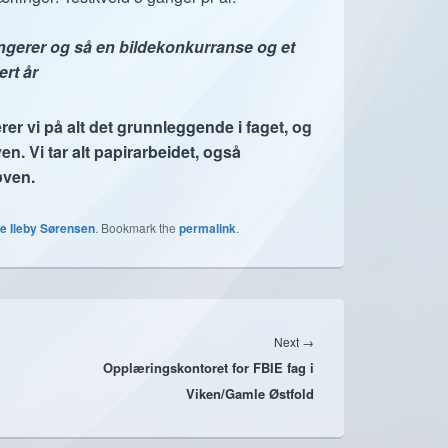
.
ngerer og så en bildekonkurranse og et
rt år
 vi på alt det grunnleggende i faget, og
ven. V
i tar alt papirarbeidet,
også
øven.
ne Ileby Sørensen
. Bookmark the
permalink
.
Next
→
Next
Opplæringskontoret for FBIE fag i
post:
Viken/Gamle Østfold