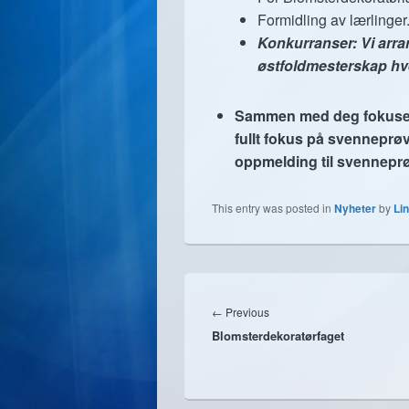
Formidling av lærlinger
Konkurranser: Vi arra
østfoldmesterskap hve
Sammen med deg fokuserer
fullt fokus på svenneprø
oppmelding til svennepr
This entry was posted in
Nyheter
by
Li
Innleggsnavigasjon
←
Previous
Previous
Blomsterdekoratørfaget
post: